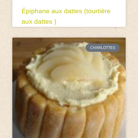
Épiphane aux dattes (tourtière
aux dattes )
CHARLOTTES