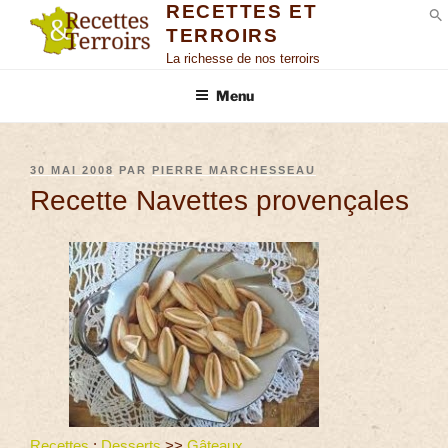
RECETTES ET
TERROIRS
S
La richesse de nos terroirs
Menu
30 MAI 2008
PAR
PIERRE MARCHESSEAU
Recette Navettes provençales
Recettes
:
Desserts
>>
Gâteaux