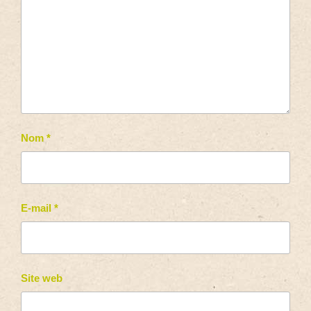
Nom
*
E-mail
*
Site web