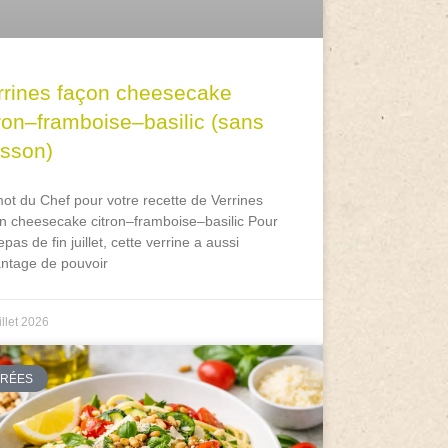
rrines façon cheesecake
tron–framboise–basilic (sans
isson)
ot du Chef pour votre recette de Verrines
n cheesecake citron–framboise–basilic Pour
epas de fin juillet, cette verrine a aussi
antage de pouvoir
illet 2026
TRÉES