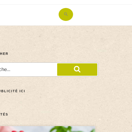
Search
for:
Search Button
HER
BLICITÉ ICI
TÉS