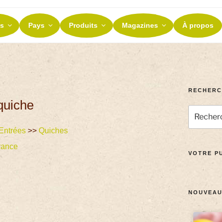
ES ET TERROIRS
s
Pays
Produits
Magazines
À propos
nos terroirs
RECHERC
quiche
Entrées
>>
Quiches
rance
VOTRE PU
NOUVEAU