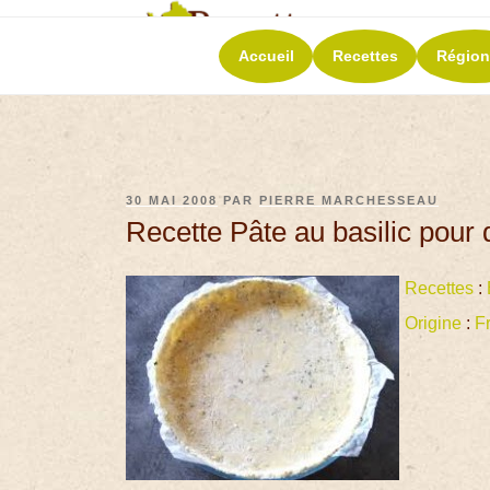
RECETT
Accueil
Recettes
Région
La richesse de 
30 MAI 2008
PAR
PIERRE MARCHESSEAU
Recette Pâte au basilic pour 
Recettes
:
Origine
:
F