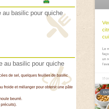
e au basilic pour quiche
Ve
ci
cu
Le m
faço
un r
e au basilic pour quiche
l’av
cées de sel, quelques feuilles de basilic
15 ju
au froide et mélanger pour obtenir une pâte
EN
 moule beurré.
précuits).