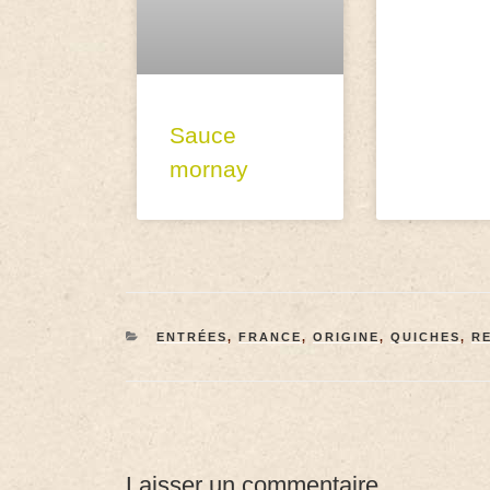
Sauce
mornay
ENTRÉES
,
FRANCE
,
ORIGINE
,
QUICHES
,
R
Laisser un commentaire