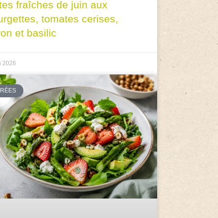
tes fraîches de juin aux
urgettes, tomates cerises,
ron et basilic
n 2026
TRÉES