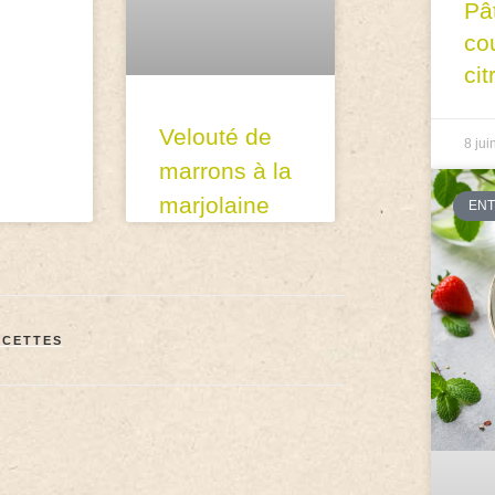
Pâ
co
cit
Velouté de
8 jui
marrons à la
marjolaine
EN
ECETTES