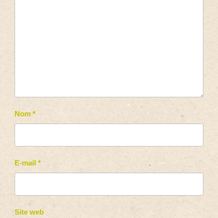
Nom
*
E-mail
*
Site web