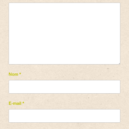
Nom
*
E-mail
*