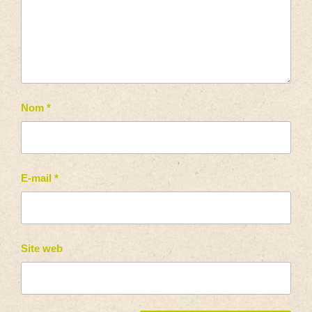
Nom
*
E-mail
*
Site web