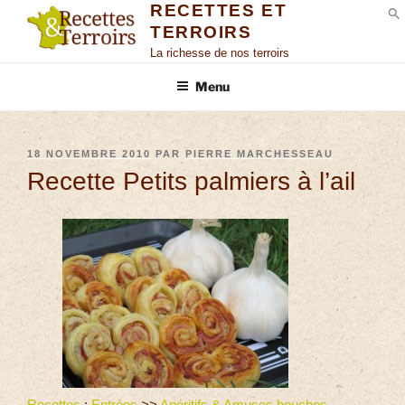
RECETTES ET
TERROIRS
S
La richesse de nos terroirs
Menu
18 NOVEMBRE 2010
PAR
PIERRE MARCHESSEAU
Recette Petits palmiers à l’ail
Recettes
:
Entrées
>>
Apéritifs & Amuses bouches