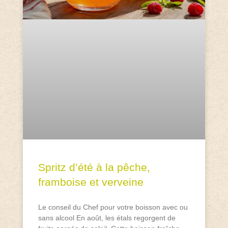
Spritz d’été à la pêche,
framboise et verveine
Le conseil du Chef pour votre boisson avec ou
sans alcool En août, les étals regorgent de