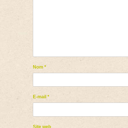
Nom
*
E-mail
*
Site web