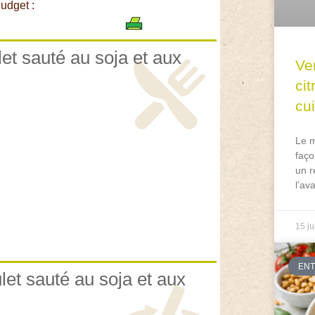
udget :
let sauté au soja et aux
Ve
ci
cu
Le m
faço
un r
l’av
15 ju
EN
let sauté au soja et aux