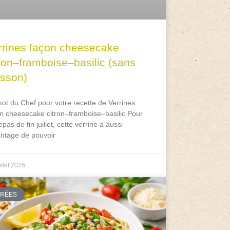
rrines façon cheesecake
tron–framboise–basilic (sans
isson)
ot du Chef pour votre recette de Verrines
n cheesecake citron–framboise–basilic Pour
epas de fin juillet, cette verrine a aussi
antage de pouvoir
illet 2026
TRÉES