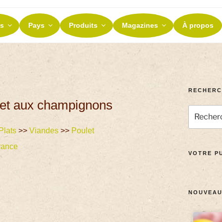
ES ET TERROIRS
s
Pays
Produits
Magazines
À propos
nos terroirs
RECHERC
a et aux champignons
Plats
>>
Viandes
>>
Poulet
rance
VOTRE PU
NOUVEAU