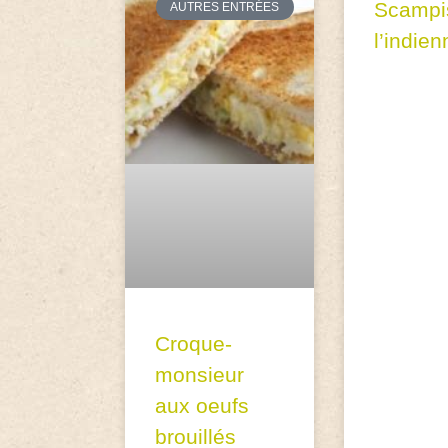
Scampi
AUTRES ENTRÉES
l’indien
Croque-
monsieur
aux oeufs
brouillés