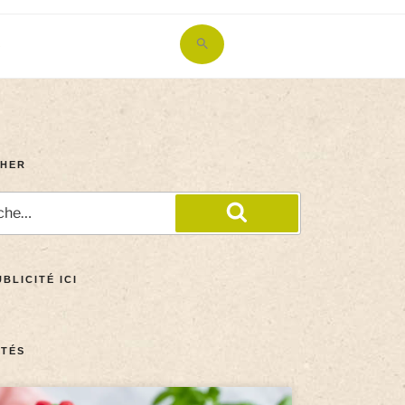
Search
for:
Search Button
HER
BLICITÉ ICI
TÉS