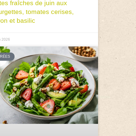
tes fraîches de juin aux
urgettes, tomates cerises,
ron et basilic
n 2026
TRÉES