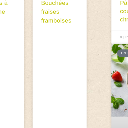
s à
Bouchées
Pâ
co
ne
fraises
cit
framboises
8 jui
EN