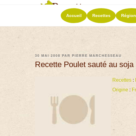
RECETT
Accueil
Recettes
Région
La richesse de 
30 MAI 2008
PAR
PIERRE MARCHESSEAU
Recette Poulet sauté au soj
Recettes
:
Origine
:
F