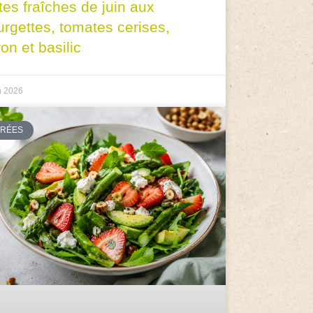
tes fraîches de juin aux
urgettes, tomates cerises,
ron et basilic
n 2026
TRÉES