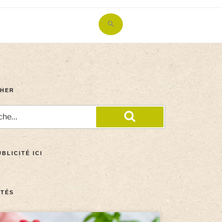
Search
for:
Search Button
HER
BLICITÉ ICI
TÉS