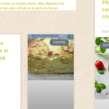
Pâ
f et pour un nombre précis, elles dépendent du
 des plats utilisés et du goût de chacun.
co
cit
8 jui
de
CENTRE
EN
x et
rlé