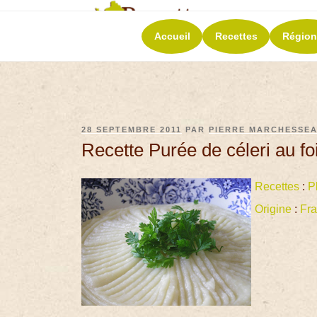
RECETT
Accueil
Recettes
Région
La richesse de 
28 SEPTEMBRE 2011
PAR
PIERRE MARCHESSE
Recette Purée de céleri au f
Recettes
:
P
Origine
:
Fr