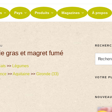
ES ET TERROIRS
s
Pays
Produits
Magazines
À propos
nos terroirs
RECHERC
AU
oie gras et magret fumé
lats
>>
Légumes
ance
>>
Aquitaine
>>
Gironde (33)
VOTRE PU
NOUVEAU