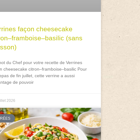
rrines façon cheesecake
tron–framboise–basilic (sans
isson)
ot du Chef pour votre recette de Verrines
n cheesecake citron–framboise–basilic Pour
epas de fin juillet, cette verrine a aussi
antage de pouvoir
illet 2026
TRÉES