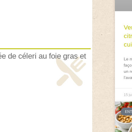
Ve
ci
cu
e de céleri au foie gras et
Le m
faço
un r
l’av
15 ju
EN