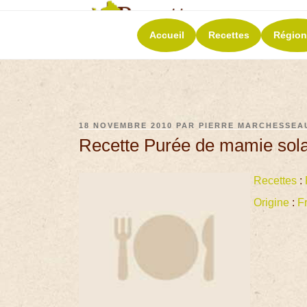
RECETT
Accueil
Recettes
Région
La richesse de 
18 NOVEMBRE 2010
PAR
PIERRE MARCHESSEA
Recette Purée de mamie sol
Recettes
:
Origine
:
F