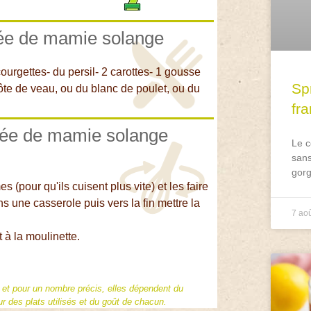
urée de mamie solange
ourgettes- du persil- 2 carottes- 1 gousse
Spr
 côte de veau, ou du blanc de poulet, ou du
fr
urée de mamie solange
Le c
sans
gorg
 (pour qu'ils cuisent plus vite) et les faire
ns une casserole puis vers la fin mettre la
7 ao
 à la moulinette.
f et pour un nombre précis, elles dépendent du
 des plats utilisés et du goût de chacun.