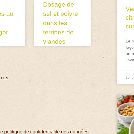
Dosage de
Ve
es au
sel et poivre
ci
dans les
cu
got
terrines de
viandes
Le m
faço
un r
l’av
15 ju
TTES
 politique de confidentialité des données