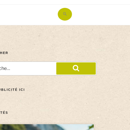
Search
for:
Search Button
HER
BLICITÉ ICI
TÉS