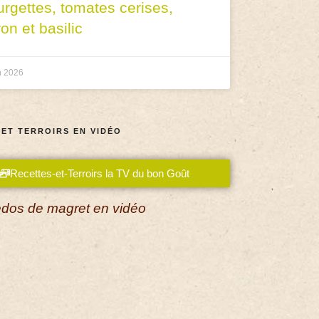
urgettes, tomates cerises,
ron et basilic
n 2026
 ET TERROIRS EN VIDÉO
Recettes-et-Terroirs la TV du bon Goût
dos de magret en vidéo