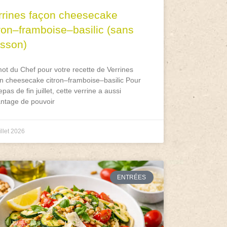
rrines façon cheesecake
tron–framboise–basilic (sans
isson)
ot du Chef pour votre recette de Verrines
n cheesecake citron–framboise–basilic Pour
epas de fin juillet, cette verrine a aussi
antage de pouvoir
illet 2026
ENTRÉES