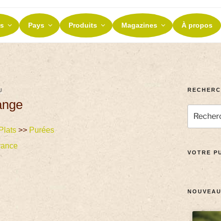
ES ET TERROIRS
s
Pays
Produits
Magazines
À propos
nos terroirs
RECHERC
U
ange
Plats
>>
Purées
rance
VOTRE PU
NOUVEAU