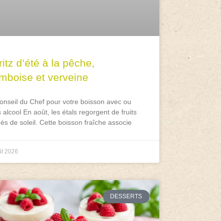
itz d’été à la pêche,
amboise et verveine
onseil du Chef pour votre boisson avec ou
 alcool En août, les étals regorgent de fruits
és de soleil. Cette boisson fraîche associe
ût 2026
DESSERTS