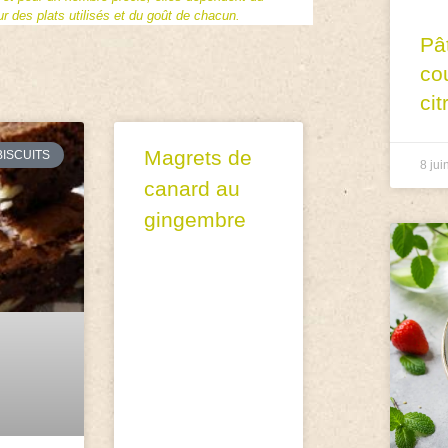
 des plats utilisés et du goût de chacun.
Pâ
co
cit
Magrets de
BISCUITS
8 jui
canard au
gingembre