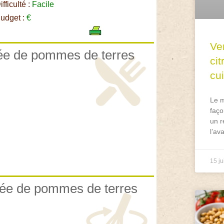
fficulté :
Facile
udget :
€
Ve
rée de pommes de terres
ci
cu
Le m
faço
un r
l’av
15 ju
urée de pommes de terres