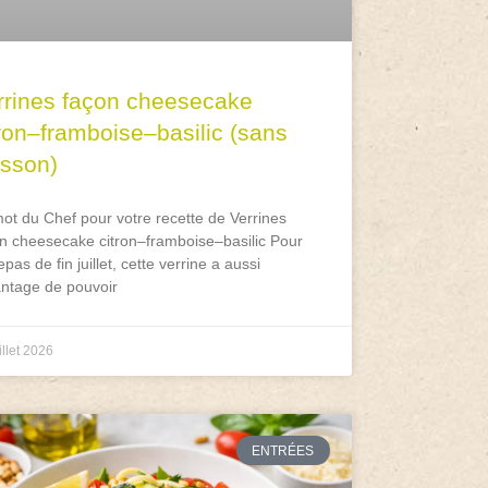
rrines façon cheesecake
tron–framboise–basilic (sans
isson)
ot du Chef pour votre recette de Verrines
n cheesecake citron–framboise–basilic Pour
epas de fin juillet, cette verrine a aussi
antage de pouvoir
illet 2026
ENTRÉES