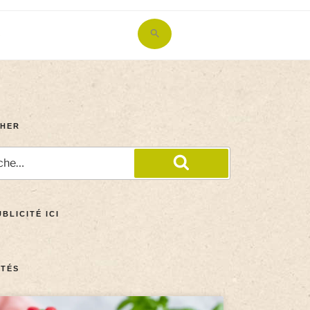
Search
for:
Search Button
HER
BLICITÉ ICI
TÉS