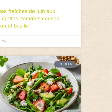
tes fraîches de juin aux
urgettes, tomates cerises,
ron et basilic
n 2026
ENTRÉES