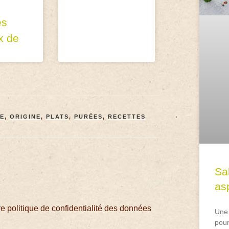
es
x de
E
,
ORIGINE
,
PLATS
,
PURÉES
,
RECETTES
Sa
asp
 politique de confidentialité des données
Une 
pour