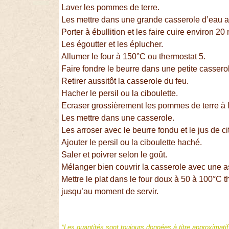
Laver les pommes de terre.
Les mettre dans une grande casserole d’eau av
Porter à ébullition et les faire cuire environ 20
Les égoutter et les éplucher.
Allumer le four à 150°C ou thermostat 5.
Faire fondre le beurre dans une petite casserol
Retirer aussitôt la casserole du feu.
Hacher le persil ou la ciboulette.
Ecraser grossièrement les pommes de terre à l
Les mettre dans une casserole.
Les arroser avec le beurre fondu et le jus de ci
Ajouter le persil ou la ciboulette haché.
Saler et poivrer selon le goût.
Mélanger bien couvrir la casserole avec une a
Mettre le plat dans le four doux à 50 à 100°C 
jusqu’au moment de servir.
*Les quantités sont toujours données à titre approximati