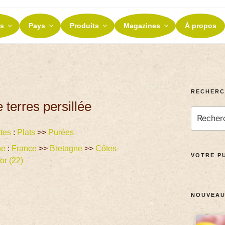
ES ET TERROIRS
s
Pays
Produits
Magazines
À propos
nos terroirs
RECHERC
terres persillée
tes
:
Plats
>>
Purées
ne
:
France
>>
Bretagne
>>
Côtes-
VOTRE PU
or (22)
NOUVEAU