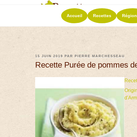
RECETT
Accueil
Recettes
Région
La richesse de 
15 JUIN 2019
PAR
PIERRE MARCHESSEAU
Recette Purée de pommes de 
Recet
Origi
d'Arm