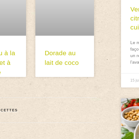
Ve
ci
cu
Le m
faço
u à la
Dorade au
un r
et à
lait de coco
l’av
e
15 ju
ECETTES