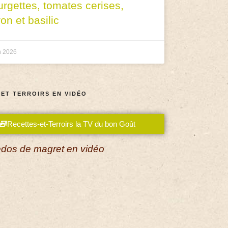
urgettes, tomates cerises,
ron et basilic
n 2026
 ET TERROIRS EN VIDÉO
Recettes-et-Terroirs la TV du bon Goût
dos de magret en vidéo