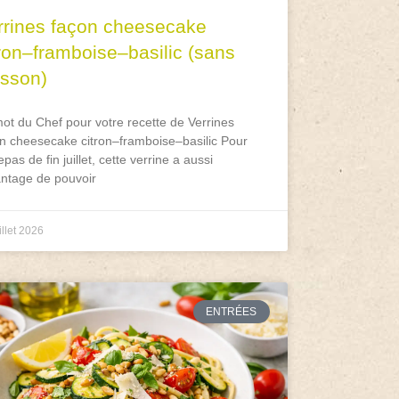
rrines façon cheesecake
tron–framboise–basilic (sans
isson)
ot du Chef pour votre recette de Verrines
n cheesecake citron–framboise–basilic Pour
epas de fin juillet, cette verrine a aussi
antage de pouvoir
illet 2026
ENTRÉES