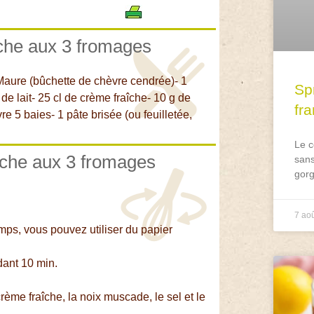
iche aux 3 fromages
Maure (bûchette de chèvre cendrée)- 1
Spr
de lait- 25 cl de crème fraîche- 10 g de
fr
e 5 baies- 1 pâte brisée (ou feuilletée,
Le c
iche aux 3 fromages
sans
gorg
7 ao
mps, vous pouvez utiliser du papier
ndant 10 min.
crème fraîche, la noix muscade, le sel et le