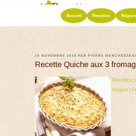
RECETT
Accueil
Recettes
Région
La richesse de 
18 NOVEMBRE 2010
PAR
PIERRE MARCHESSEA
Recette Quiche aux 3 froma
Recettes
:
Origine
:
F