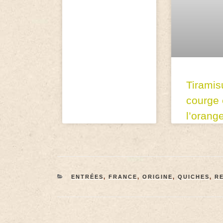
Tiramis
courge 
l’orang
ENTRÉES
,
FRANCE
,
ORIGINE
,
QUICHES
,
R