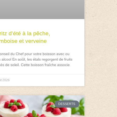
itz d’été à la pêche,
amboise et verveine
onseil du Chef pour votre boisson avec ou
 alcool En août, les étals regorgent de fruits
és de soleil. Cette boisson fraîche associe
ût 2026
DESSERTS