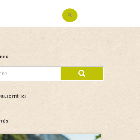
Search
for:
Search Button
HER
BLICITÉ ICI
TÉS