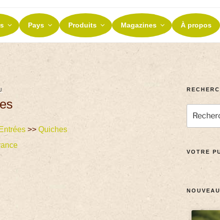
ES ET TERROIRS
s
Pays
Produits
Magazines
À propos
nos terroirs
RECHERC
U
ges
Entrées
>>
Quiches
rance
VOTRE PU
NOUVEAU