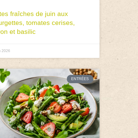
tes fraîches de juin aux
urgettes, tomates cerises,
ron et basilic
n 2026
ENTRÉES