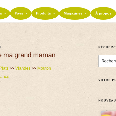
ES ET TERROIRS
s
Pays
Produits
Magazines
À propos
nos terroirs
RECHERC
U
de ma grand maman
Plats
>>
Viandes
>>
Mouton
rance
VOTRE PU
NOUVEAU