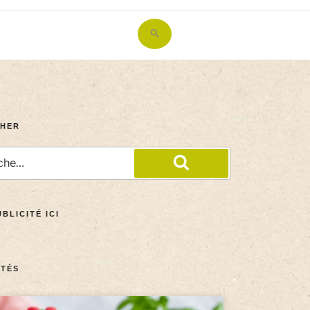
Search
for:
Search Button
HER
BLICITÉ ICI
TÉS