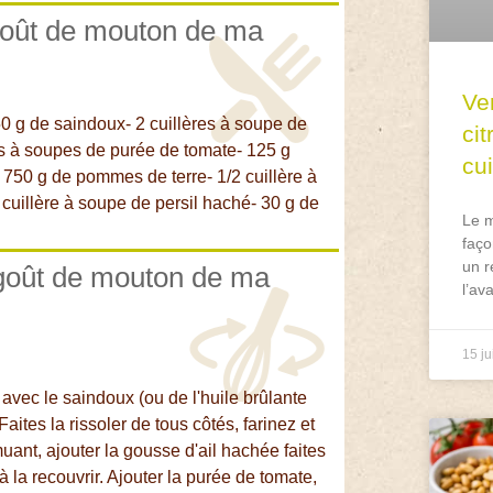
agoût de mouton de ma
Ve
 50 g de saindoux- 2 cuillères à soupe de
ci
ères à soupes de purée de tomate- 125 g
cu
 750 g de pommes de terre- 1/2 cuillère à
 cuillère à soupe de persil haché- 30 g de
Le m
faço
un r
agoût de mouton de ma
l’av
15 ju
e avec le saindoux (ou de l'huile brûlante
ites la rissoler de tous côtés, farinez et
uant, ajouter la gousse d'ail hachée faites
à la recouvrir. Ajouter la purée de tomate,