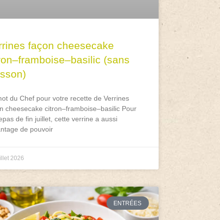
rrines façon cheesecake
tron–framboise–basilic (sans
isson)
ot du Chef pour votre recette de Verrines
n cheesecake citron–framboise–basilic Pour
epas de fin juillet, cette verrine a aussi
antage de pouvoir
illet 2026
ENTRÉES