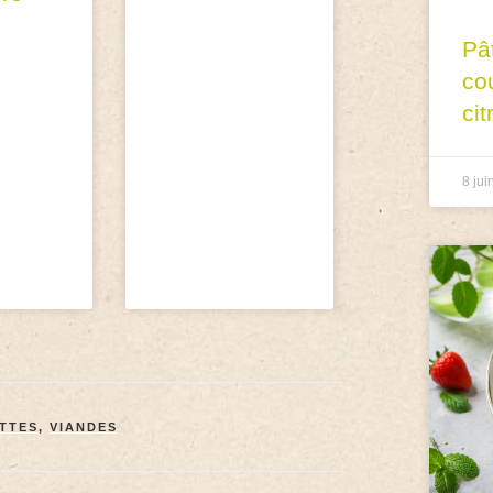
Pâ
co
cit
8 jui
TTES
,
VIANDES