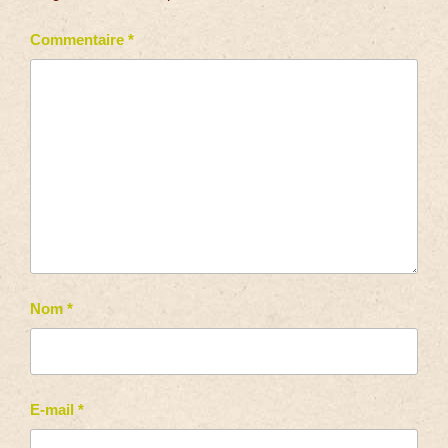
Commentaire
*
Nom
*
E-mail
*