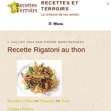
RECETTES ET
TERROIRS
S
La richesse de nos terroirs
Menu
1 JUILLET 2004
PAR
PIERRE MARCHESSEAU
Recette Rigatoni au thon
Recettes
:
Plats
>>
Poissons
>>
Thon
Origine
:
France