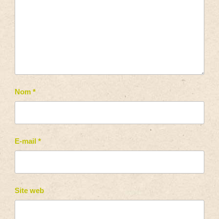
Nom
*
E-mail
*
Site web