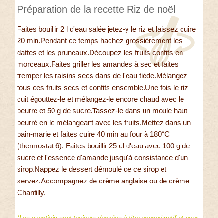
Préparation de la recette Riz de noël
Faites bouillir 2 l d'eau salée jetez-y le riz et laissez cuire
20 min.Pendant ce temps hachez grossièrement les
dattes et les pruneaux.Découpez les fruits confits en
morceaux.Faites griller les amandes à sec et faites
tremper les raisins secs dans de l'eau tiède.Mélangez
tous ces fruits secs et confits ensemble.Une fois le riz
cuit égouttez-le et mélangez-le encore chaud avec le
beurre et 50 g de sucre.Tassez-le dans un moule haut
beurré en le mélangeant avec les fruits.Mettez dans un
bain-marie et faites cuire 40 min au four à 180°C
(thermostat 6). Faites bouillir 25 cl d'eau avec 100 g de
sucre et l'essence d'amande jusqu'à consistance d'un
sirop.Nappez le dessert démoulé de ce sirop et
servez.Accompagnez de crème anglaise ou de crème
Chantilly.
*Les quantités sont toujours données à titre approximatif et pour