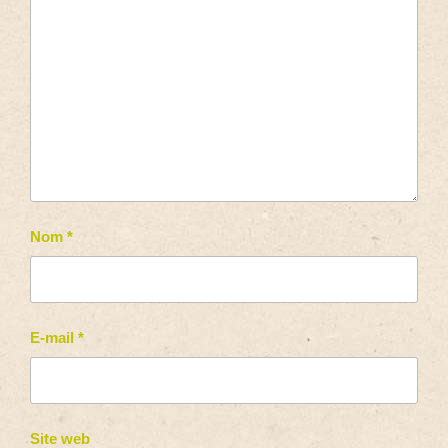
Nom
*
E-mail
*
Site web