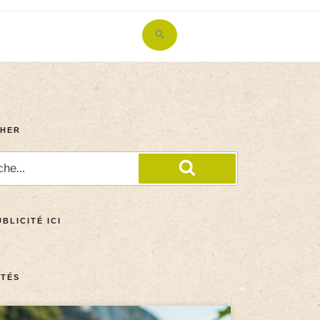
Search
for:
Search Button
HER
BLICITÉ ICI
TÉS