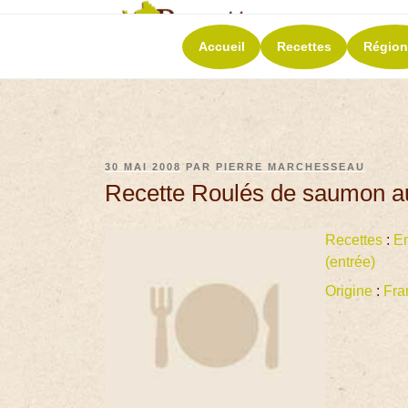
RECETT
Accueil
Recettes
Région
La richesse de 
30 MAI 2008
PAR
PIERRE MARCHESSEAU
Recette Roulés de saumon a
Recettes
:
En
(entrée)
Origine
:
Fra