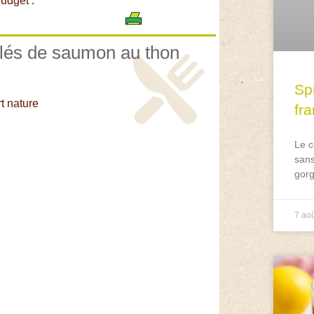
udget :
ulés de saumon au thon
Spr
t nature
fr
Le c
sans
gorg
7 ao