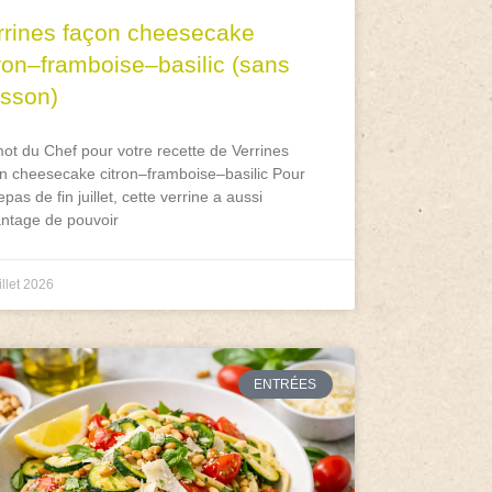
rrines façon cheesecake
tron–framboise–basilic (sans
isson)
ot du Chef pour votre recette de Verrines
n cheesecake citron–framboise–basilic Pour
epas de fin juillet, cette verrine a aussi
antage de pouvoir
illet 2026
ENTRÉES