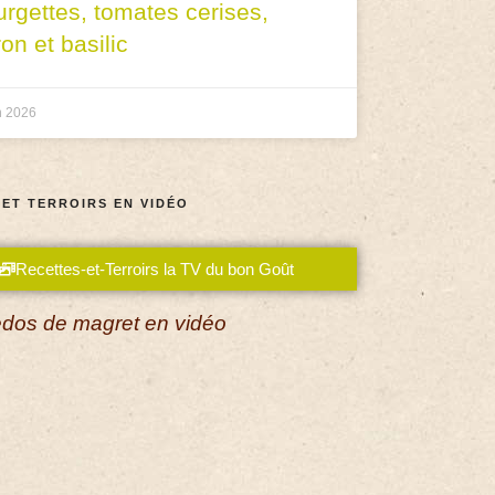
urgettes, tomates cerises,
ron et basilic
n 2026
 ET TERROIRS EN VIDÉO
Recettes-et-Terroirs la TV du bon Goût
dos de magret en vidéo