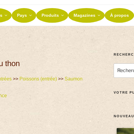
ES ET TERROIRS
s
Pays
Produits
Magazines
À propos
nos terroirs
RECHERC
u thon
trées
>>
Poissons (entrée)
>>
Saumon
VOTRE PU
nce
NOUVEAU