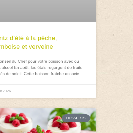
itz d’été à la pêche,
amboise et verveine
onseil du Chef pour votre boisson avec ou
 alcool En août, les étals regorgent de fruits
és de soleil. Cette boisson fraîche associe
ût 2026
DESSERTS