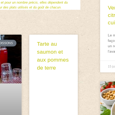
f et pour un nombre précis, elles dépendent du
Ve
 des plats utilisés et du goût de chacun.
ci
cu
Le m
faço
Tarte au
OISSONS
un r
saumon et
l’av
aux pommes
de terre
15 ju