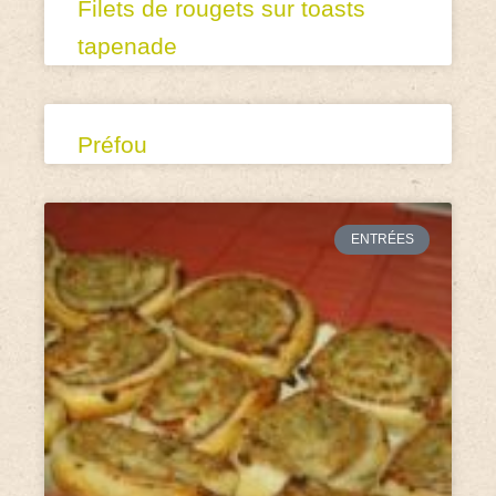
Filets de rougets sur toasts
tapenade
Préfou
ENTRÉES