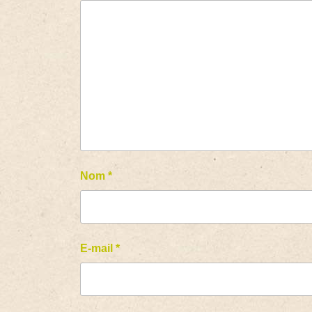
Nom
*
E-mail
*