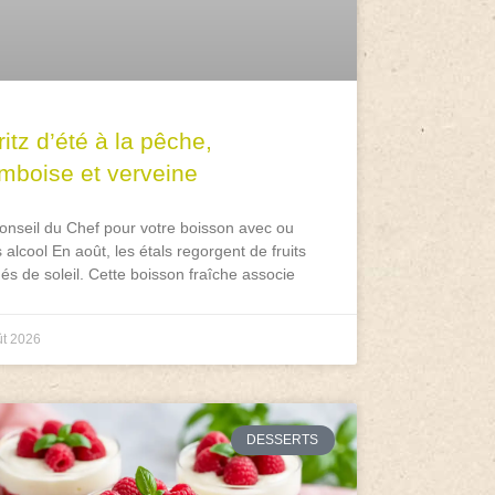
itz d’été à la pêche,
amboise et verveine
onseil du Chef pour votre boisson avec ou
 alcool En août, les étals regorgent de fruits
és de soleil. Cette boisson fraîche associe
ût 2026
DESSERTS