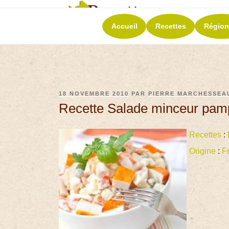
RECETT
Accueil
Recettes
Région
La richesse de 
18 NOVEMBRE 2010
PAR
PIERRE MARCHESSEA
Recette Salade minceur pam
Recettes
:
Origine
:
F