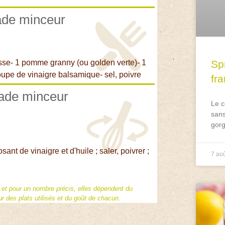
lade minceur
sse- 1 pomme granny (ou golden verte)- 1
Spr
 soupe de vinaigre balsamique- sel, poivre
fr
lade minceur
Le c
sans
gorg
ant de vinaigre et d'huile ; saler, poivrer ;
7 ao
f et pour un nombre précis, elles dépendent du
 des plats utilisés et du goût de chacun.