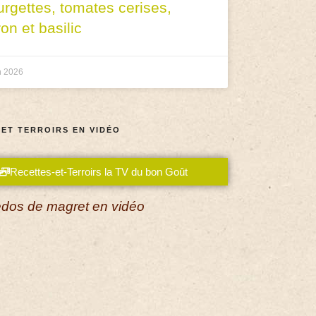
urgettes, tomates cerises,
ron et basilic
n 2026
 ET TERROIRS EN VIDÉO
Recettes-et-Terroirs la TV du bon Goût
dos de magret en vidéo