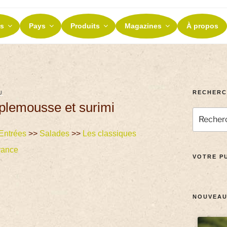
ES ET TERROIRS
s
Pays
Produits
Magazines
À propos
nos terroirs
RECHERC
U
plemousse et surimi
Entrées
>>
Salades
>>
Les classiques
rance
VOTRE PU
NOUVEAU