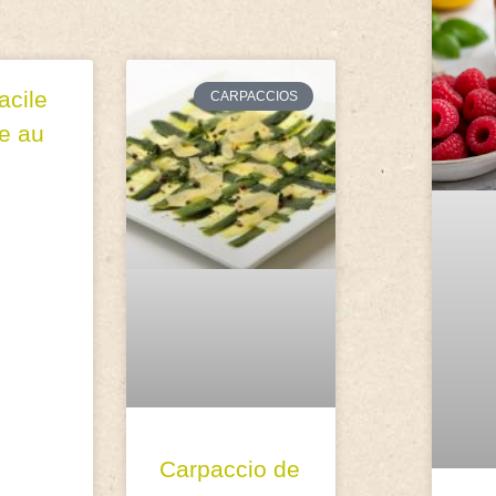
acile
CARPACCIOS
de au
n
Carpaccio de