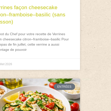
rrines façon cheesecake
tron–framboise–basilic (sans
isson)
ot du Chef pour votre recette de Verrines
n cheesecake citron–framboise–basilic Pour
epas de fin juillet, cette verrine a aussi
antage de pouvoir
illet 2026
ENTRÉES