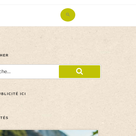
Search
for:
Search Button
HER
BLICITÉ ICI
TÉS