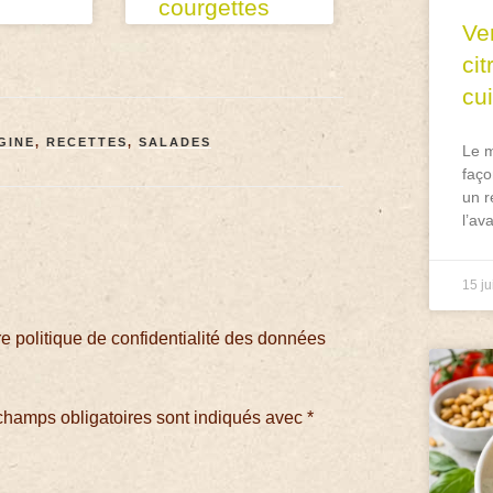
courgettes
Ve
ci
cu
GINE
,
RECETTES
,
SALADES
Le m
faço
un r
l’av
15 ju
 politique de confidentialité des données
champs obligatoires sont indiqués avec
*