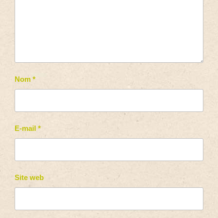
Nom
*
E-mail
*
Site web