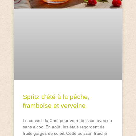
Spritz d’été à la pêche,
framboise et verveine
Le conseil du Chef pour votre boisson avec ou
sans alcool En août, les étals regorgent de
fruits gorgés de soleil. Cette boisson fraîche