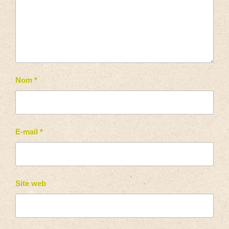
Nom
*
E-mail
*
Site web