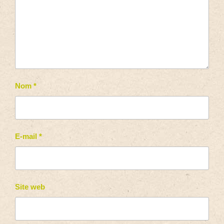
Nom
*
E-mail
*
Site web