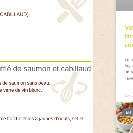
(CABILLAUD)
Ve
ci
cu
Le m
faço
ufflé de saumon et cabillaud
un r
l’av
lets de saumon sans peau.
e verre de vin blanc.
15 ju
EN
ème fraîche et les 3 jaunes d’oeufs, sel et