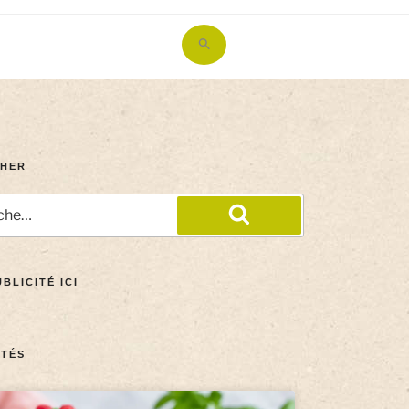
Search
for:
Search Button
HER
BLICITÉ ICI
TÉS