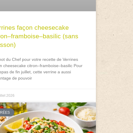
rrines façon cheesecake
tron–framboise–basilic (sans
isson)
ot du Chef pour votre recette de Verrines
n cheesecake citron–framboise–basilic Pour
epas de fin juillet, cette verrine a aussi
antage de pouvoir
illet 2026
TRÉES