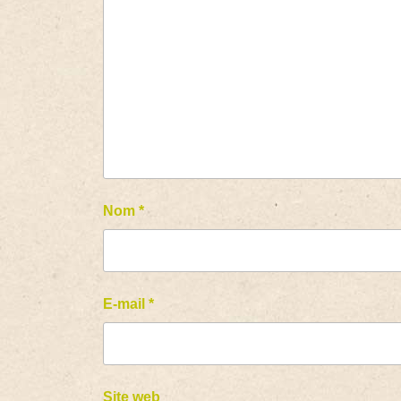
Nom
*
E-mail
*
Site web