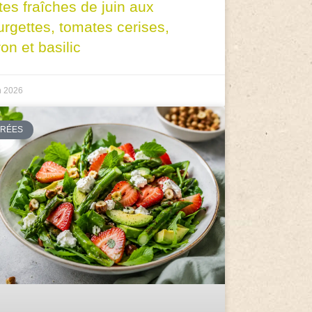
tes fraîches de juin aux
urgettes, tomates cerises,
ron et basilic
n 2026
TRÉES