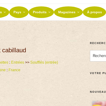
ES ET TERROIRS
s
Pays
Produits
Magazines
À propos
nos terroirs
RECHERC
 cabillaud
ettes
:
Entrées
>>
Soufflés (entrée)
gine
:
France
VOTRE PU
NOUVEAU