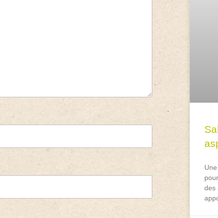
Sa
asp
Une 
pour
des 
appo