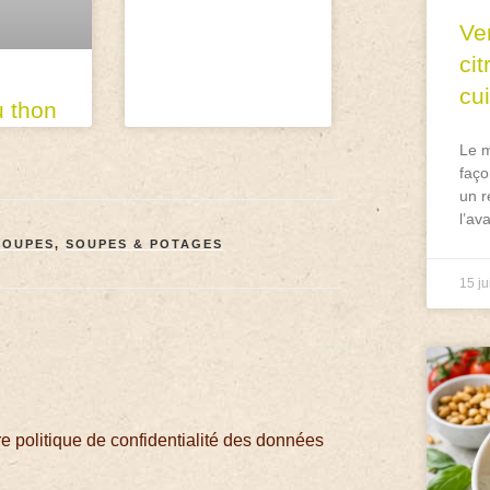
Ve
ci
cu
u thon
Le m
faço
un r
l’av
SOUPES
,
SOUPES & POTAGES
15 ju
 politique de confidentialité des données