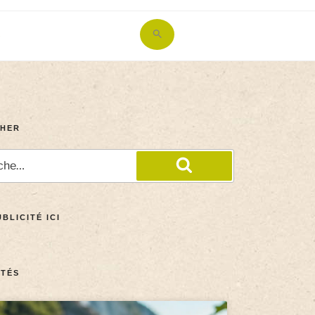
Search
for:
Search Button
HER
BLICITÉ ICI
TÉS