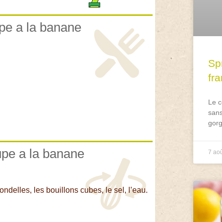
upe a la banane
Spr
fr
Le c
sans
gorg
upe a la banane
7 ao
delles, les bouillons cubes, le sel, l’eau.