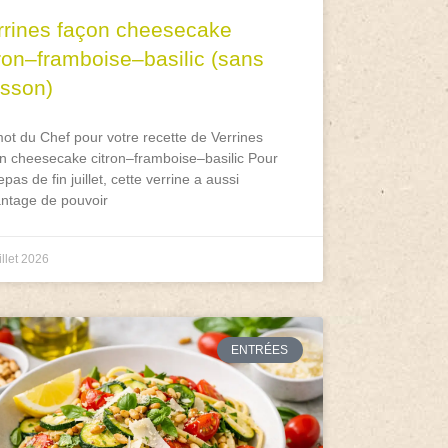
rrines façon cheesecake
tron–framboise–basilic (sans
isson)
ot du Chef pour votre recette de Verrines
n cheesecake citron–framboise–basilic Pour
epas de fin juillet, cette verrine a aussi
antage de pouvoir
illet 2026
ENTRÉES