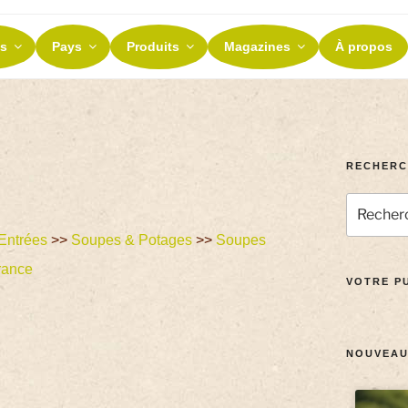
ES ET TERROIRS
s
Pays
Produits
Magazines
À propos
nos terroirs
RECHERC
Entrées
>>
Soupes & Potages
>>
Soupes
rance
VOTRE PU
NOUVEAU