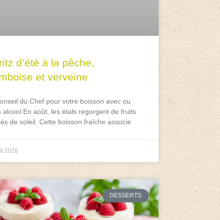
itz d’été à la pêche,
amboise et verveine
onseil du Chef pour votre boisson avec ou
 alcool En août, les étals regorgent de fruits
és de soleil. Cette boisson fraîche associe
ût 2026
DESSERTS