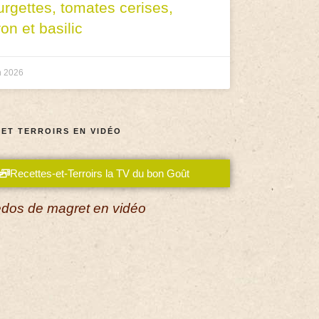
urgettes, tomates cerises,
ron et basilic
n 2026
 ET TERROIRS EN VIDÉO
Recettes-et-Terroirs la TV du bon Goût
dos de magret en vidéo