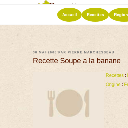
RECETT
Accueil
Recettes
Région
La richesse de 
30 MAI 2008
PAR
PIERRE MARCHESSEAU
Recette Soupe a la banane
Recettes
:
Origine
:
F