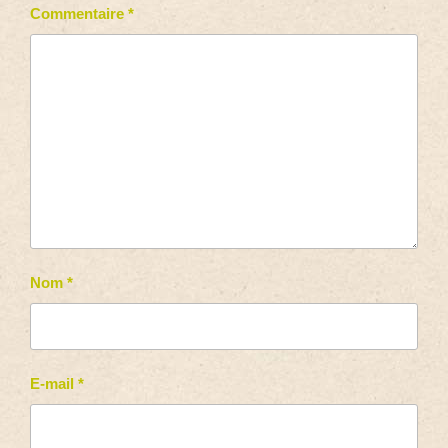
Commentaire
*
Nom
*
E-mail
*