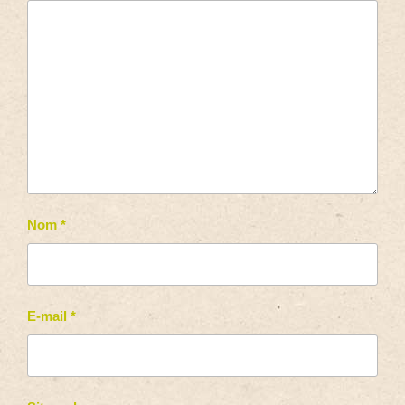
Nom
*
E-mail
*