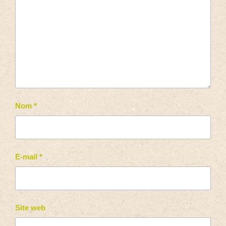
Nom
*
E-mail
*
Site web