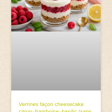
Verrines façon cheesecake
citron–framboise–basilic (sans