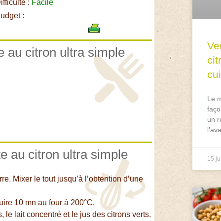
fficulté :
Facile
udget :
Ve
e au citron ultra simple
ci
cu
Le m
faço
un r
l’av
e au citron ultra simple
15 ju
rre. Mixer le tout jusqu’à l’obtention d’une
uire 10 mn au four à 200°C.
e lait concentré et le jus des citrons verts.