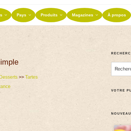
ES ET TERROIRS
s
Pays
Produits
Magazines
À propos
nos terroirs
RECHERC
simple
Desserts
>>
Tartes
rance
VOTRE PU
NOUVEAU