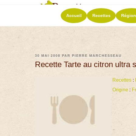
RECETT
Accueil
Recettes
Région
La richesse de 
30 MAI 2008
PAR
PIERRE MARCHESSEAU
Recette Tarte au citron ultra 
Recettes
:
Origine
:
F