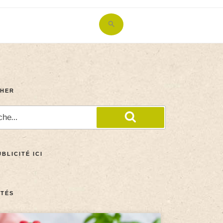
Search
for:
Search Button
HER
BLICITÉ ICI
TÉS