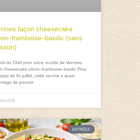
rrines façon cheesecake
tron–framboise–basilic (sans
isson)
ot du Chef pour votre recette de Verrines
n cheesecake citron–framboise–basilic Pour
epas de fin juillet, cette verrine a aussi
antage de pouvoir
illet 2026
ENTRÉES