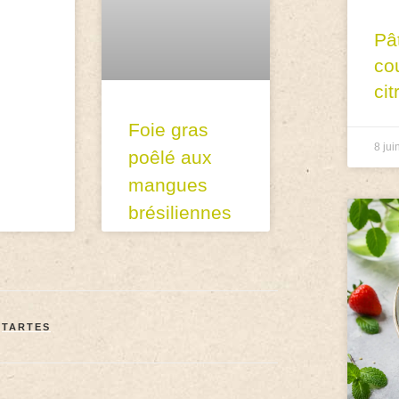
Pâ
co
cit
Foie gras
8 jui
poêlé aux
mangues
brésiliennes
,
TARTES