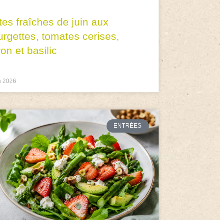
tes fraîches de juin aux
urgettes, tomates cerises,
ron et basilic
n 2026
ENTRÉES