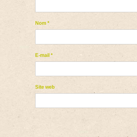
Nom
*
E-mail
*
Site web