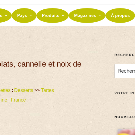
ES ET TERROIRS
s
Pays
Produits
Magazines
À propos
nos terroirs
RECHERC
ats, cannelle et noix de
ettes
:
Desserts
>>
Tartes
VOTRE PU
gine
:
France
NOUVEAU