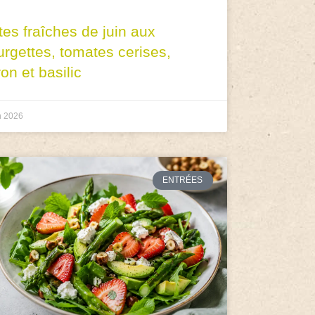
tes fraîches de juin aux
urgettes, tomates cerises,
ron et basilic
n 2026
ENTRÉES