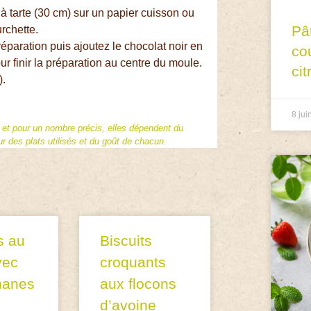
 tarte (30 cm) sur un papier cuisson ou
Pâ
urchette.
réparation puis ajoutez le chocolat noir en
co
ur finir la préparation au centre du moule.
cit
).
8 jui
f et pour un nombre précis, elles dépendent du
 des plats utilisés et du goût de chacun.
s au
Biscuits
vec
croquants
nanes
aux flocons
d’avoine