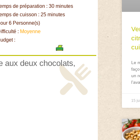
emps de préparation : 30 minutes
emps de cuisson : 25 minutes
our 6 Personne(s)
Ve
fficulté :
Moyenne
ci
udget :
cu
te aux deux chocolats,
Le m
faço
un r
l’av
15 ju