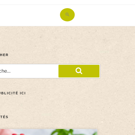
Search
for:
Search Button
HER
BLICITÉ ICI
TÉS