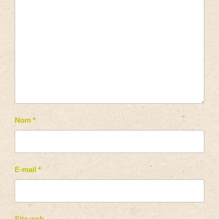
Nom
*
E-mail
*
Site web