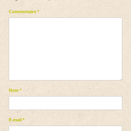
Commentaire
*
Nom
*
E-mail
*