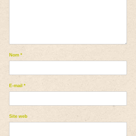
Nom
*
E-mail
*
Site web