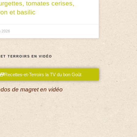
urgettes, tomates cerises,
ron et basilic
n 2026
 ET TERROIRS EN VIDÉO
Recettes-et-Terroirs la TV du bon Goût
dos de magret en vidéo