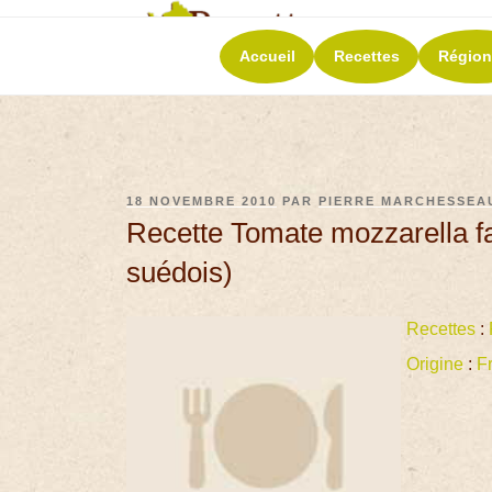
RECETT
Accueil
Recettes
Région
La richesse de 
18 NOVEMBRE 2010
PAR
PIERRE MARCHESSEA
Recette Tomate mozzarella f
suédois)
Recettes
:
Origine
:
F