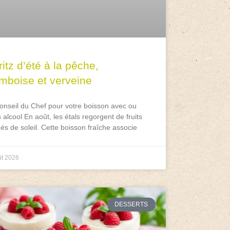
itz d’été à la pêche,
amboise et verveine
onseil du Chef pour votre boisson avec ou
 alcool En août, les étals regorgent de fruits
és de soleil. Cette boisson fraîche associe
ût 2026
DESSERTS