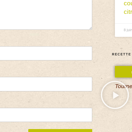
co
cit
8 jui
RECETTE
Tourne