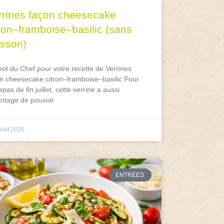
rrines façon cheesecake
tron–framboise–basilic (sans
isson)
ot du Chef pour votre recette de Verrines
n cheesecake citron–framboise–basilic Pour
epas de fin juillet, cette verrine a aussi
antage de pouvoir
illet 2026
ENTRÉES