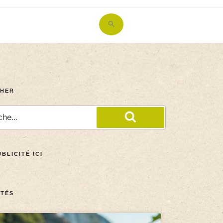
Search
for:
Search Button
HER
BLICITÉ ICI
TÉS