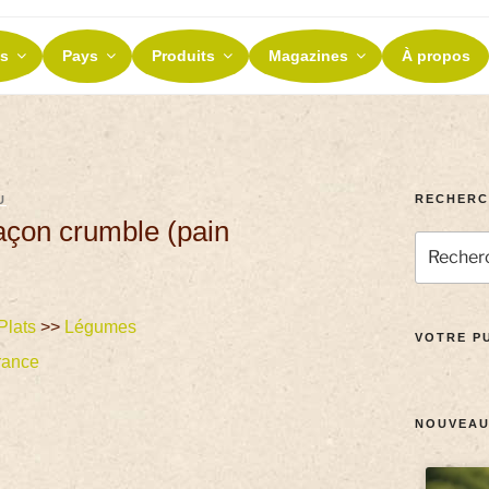
ES ET TERROIRS
s
Pays
Produits
Magazines
À propos
nos terroirs
RECHERC
U
açon crumble (pain
Plats
>>
Légumes
VOTRE PU
rance
NOUVEAU