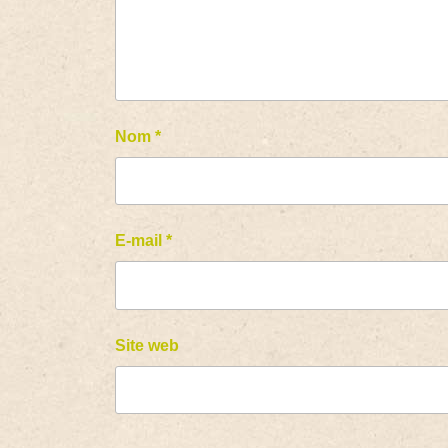
Nom
*
E-mail
*
Site web