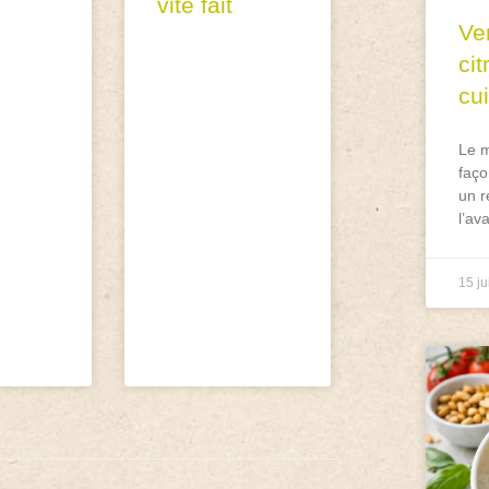
vite fait
Ve
ci
cu
Le m
faço
un r
l’av
15 ju