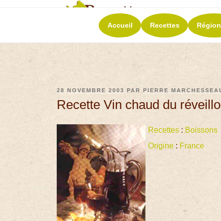
RECETT
Accueil
Recettes
Région
La richesse de 
28 NOVEMBRE 2003
PAR
PIERRE MARCHESSEA
Recette Vin chaud du réveill
Recettes
:
Boissons
Origine
:
France