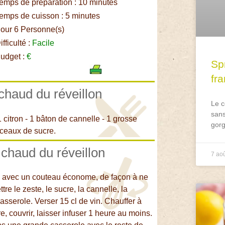
emps de préparation : 10 minutes
emps de cuisson : 5 minutes
our 6 Personne(s)
fficulté :
Facile
udget :
€
Spr
fr
 chaud du réveillon
Le c
sans
 citron - 1 bâton de cannelle - 1 grosse
gorg
rceaux de sucre.
 chaud du réveillon
7 ao
nge avec un couteau économe, de façon à ne
re le zeste, le sucre, la cannelle, la
asserole. Verser 15 cl de vin. Chauffer à
e, couvrir, laisser infuser 1 heure au moins.