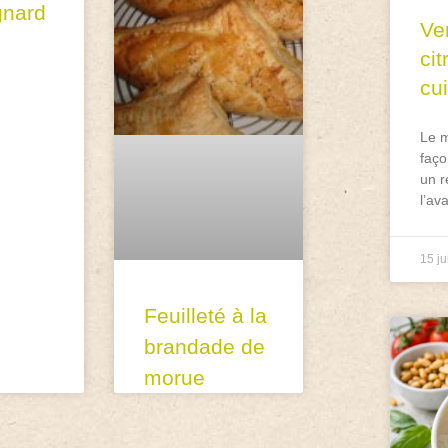
nard
Ve
ci
cu
Le m
faço
un r
l’av
15 ju
Feuilleté à la
brandade de
morue