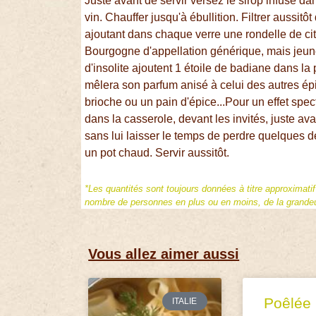
Juste avant de servir versez le sirop infusé d
vin. Chauffer jusqu'à ébullition. Filtrer aussitô
ajoutant dans chaque verre une rondelle de cit
Bourgogne d'appellation générique, mais jeu
d'insolite ajoutent 1 étoile de badiane dans la 
mêlera son parfum anisé à celui des autres ép
brioche ou un pain d'épice...Pour un effet spect
dans la casserole, devant les invités, juste ava
sans lui laisser le temps de perdre quelques de
un pot chaud. Servir aussitôt.
*Les quantités sont toujours données à titre approximati
nombre de personnes en plus ou en moins, de la grandeur
Vous allez aimer aussi
Poêlée
ITALIE