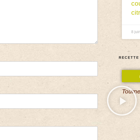
co
cit
8 jui
RECETTE
Tourne