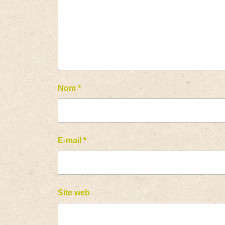
Nom
*
E-mail
*
Site web