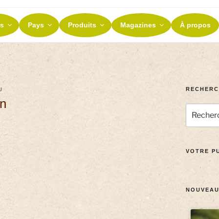
ES ET TERROIRS
s
Pays
Produits
Magazines
À propos
nos terroirs
RECHERC
U
on
VOTRE PU
NOUVEAU