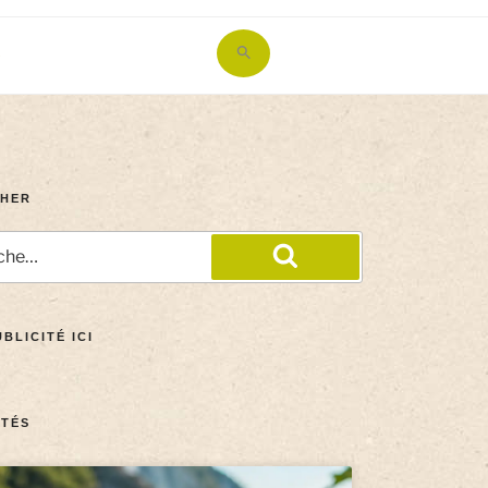
Search
for:
Search Button
HER
BLICITÉ ICI
TÉS