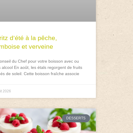
itz d’été à la pêche,
amboise et verveine
onseil du Chef pour votre boisson avec ou
 alcool En août, les étals regorgent de fruits
és de soleil. Cette boisson fraîche associe
ût 2026
DESSERTS