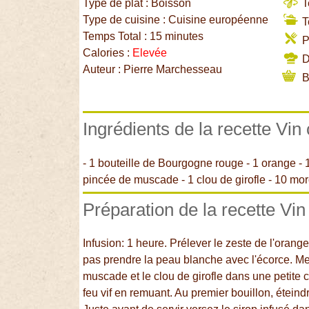
Type de plat : Boisson
T
Type de cuisine : Cuisine européenne
T
Temps Total : 15 minutes
P
Calories :
Elevée
Di
Auteur : Pierre Marchesseau
B
Ingrédients de la recette Vin
- 1 bouteille de Bourgogne rouge - 1 orange - 1
pincée de muscade - 1 clou de girofle - 10 mo
Préparation de la recette Vin
Infusion: 1 heure. Prélever le zeste de l'ora
pas prendre la peau blanche avec l'écorce. Mett
muscade et le clou de girofle dans une petite c
feu vif en remuant. Au premier bouillon, éteindr