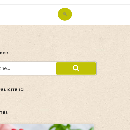
Search
for:
Search Button
HER
BLICITÉ ICI
TÉS