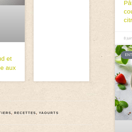
Pâ
co
cit
8 jui
EN
ud et
ce aux
TIERS
,
RECETTES
,
YAOURTS