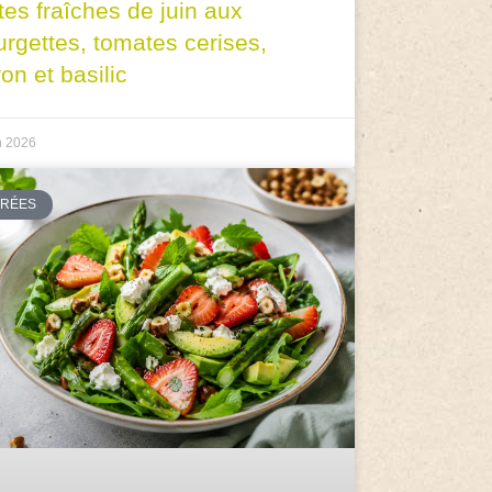
tes fraîches de juin aux
urgettes, tomates cerises,
ron et basilic
n 2026
TRÉES