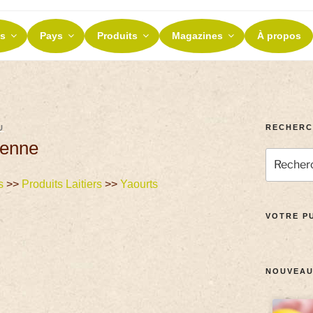
ES ET TERROIRS
s
Pays
Produits
Magazines
À propos
nos terroirs
RECHERC
U
ienne
s
>>
Produits Laitiers
>>
Yaourts
VOTRE PU
NOUVEAU