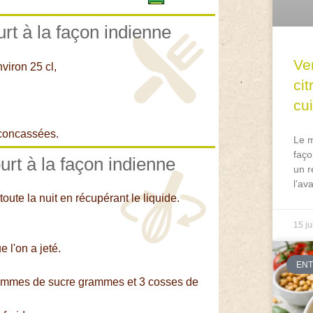
urt à la façon indienne
Ve
viron 25 cl,
ci
cu
 concassées.
Le m
faço
urt à la façon indienne
un r
l’av
oute la nuit en récupérant le liquide.
15 ju
e l'on a jeté.
EN
 grammes de sucre grammes et 3 cosses de