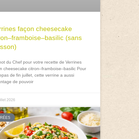
rrines façon cheesecake
tron–framboise–basilic (sans
isson)
ot du Chef pour votre recette de Verrines
n cheesecake citron–framboise–basilic Pour
epas de fin juillet, cette verrine a aussi
antage de pouvoir
illet 2026
TRÉES