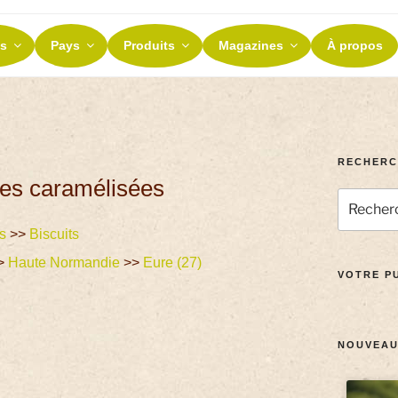
ES ET TERROIRS
s
Pays
Produits
Magazines
À propos
nos terroirs
RECHERC
es caramélisées
s
>>
Biscuits
>
Haute Normandie
>>
Eure (27)
VOTRE PU
NOUVEAU