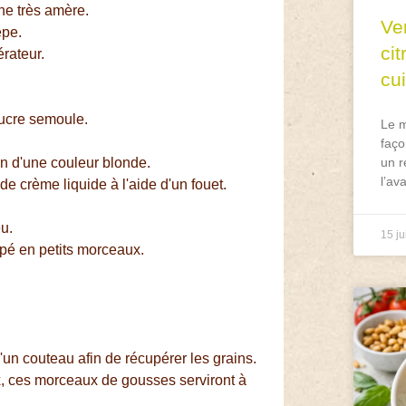
che très amère.
Ve
êpe.
ci
érateur.
cu
ucre semoule.
Le m
faço
un r
ion d'une couleur blonde.
l’av
de crème liquide à l'aide d'un fouet.
eu.
15 ju
pé en petits morceaux.
d'un couteau afin de récupérer les grains.
, ces morceaux de gousses serviront à