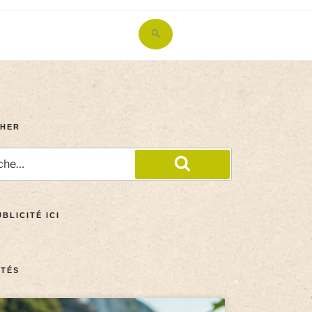
Search
for:
Search Button
HER
BLICITÉ ICI
TÉS