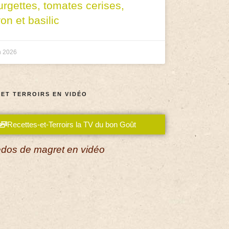
urgettes, tomates cerises,
ron et basilic
n 2026
 ET TERROIRS EN VIDÉO
Recettes-et-Terroirs la TV du bon Goût
dos de magret en vidéo