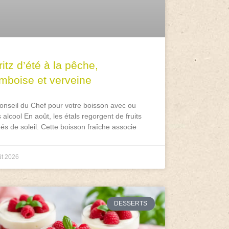
itz d’été à la pêche,
amboise et verveine
onseil du Chef pour votre boisson avec ou
 alcool En août, les étals regorgent de fruits
és de soleil. Cette boisson fraîche associe
ût 2026
DESSERTS