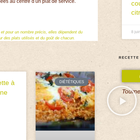
s au centre d'un plat de service.
co
cit
8 jui
f et pour un nombre précis, elles dépendent du
 des plats utilisés et du goût de chacun.
RECETTE
ette à
DIÉTÉTIQUES
Tourne
nne