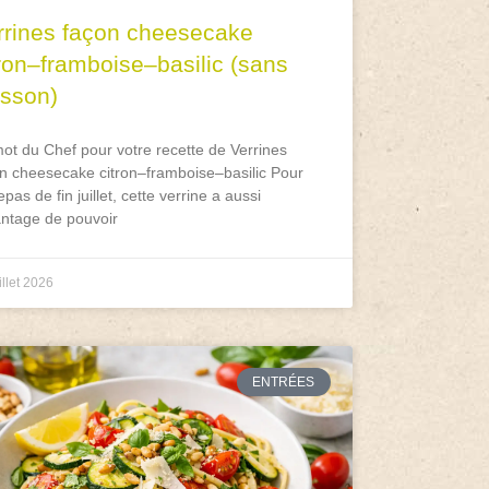
rrines façon cheesecake
tron–framboise–basilic (sans
isson)
ot du Chef pour votre recette de Verrines
n cheesecake citron–framboise–basilic Pour
epas de fin juillet, cette verrine a aussi
antage de pouvoir
illet 2026
ENTRÉES