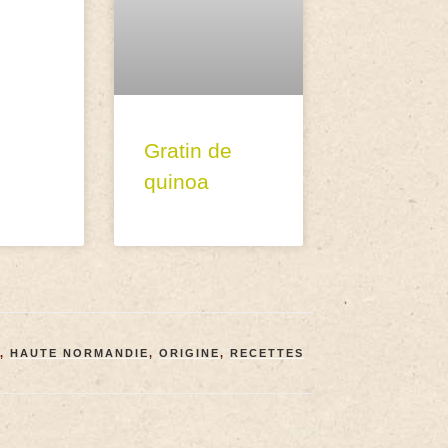
Gratin de
quinoa
,
HAUTE NORMANDIE
,
ORIGINE
,
RECETTES