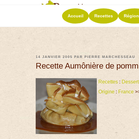
RECETT
Accueil
Recettes
Région
La richesse de 
14 JANVIER 2005
PAR
PIERRE MARCHESSEAU
Recette Aumônière de pomm
Recettes
:
Dessert
Origine
:
France
>