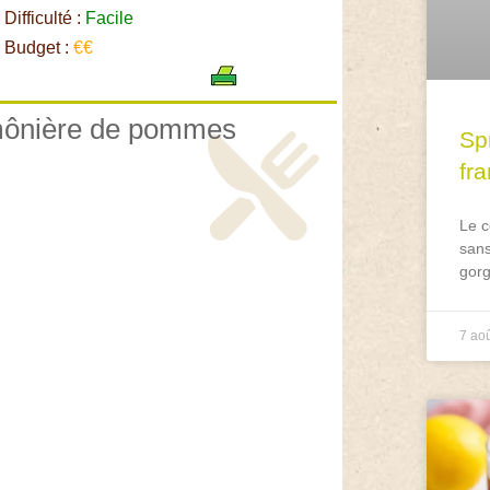
Difficulté :
Facile
Budget :
€€
umônière de pommes
Spr
fr
Le c
sans
gorg
7 ao