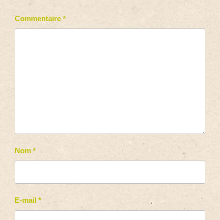
Commentaire
*
Nom
*
E-mail
*