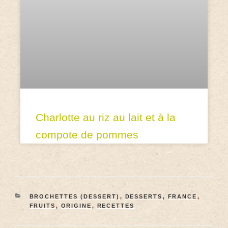
Charlotte au riz au lait et à la
compote de pommes
BROCHETTES (DESSERT)
,
DESSERTS
,
FRANCE
,
FRUITS
,
ORIGINE
,
RECETTES