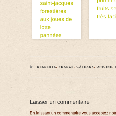
pommes
saint-jacques
fruits s
forestières
très fac
aux joues de
lotte
pannées
DESSERTS
,
FRANCE
,
GÂTEAUX
,
ORIGINE
,
Laisser un commentaire
En laissant un commentaire vous acceptez notre