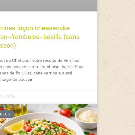
rrines façon cheesecake
tron–framboise–basilic (sans
isson)
ot du Chef pour votre recette de Verrines
n cheesecake citron–framboise–basilic Pour
epas de fin juillet, cette verrine a aussi
antage de pouvoir
illet 2026
TRÉES