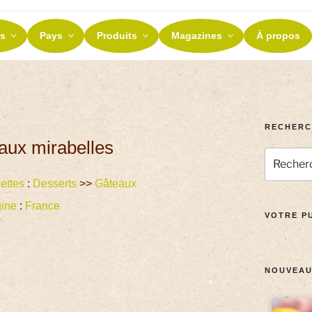
ES ET TERROIRS
s
Pays
Produits
Magazines
À propos
nos terroirs
RECHERC
aux mirabelles
ettes
:
Desserts
>>
Gâteaux
gine
:
France
VOTRE PU
NOUVEAU