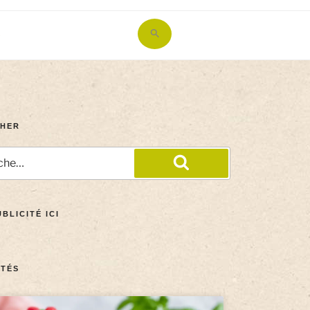
Search
for:
Search Button
HER
BLICITÉ ICI
TÉS