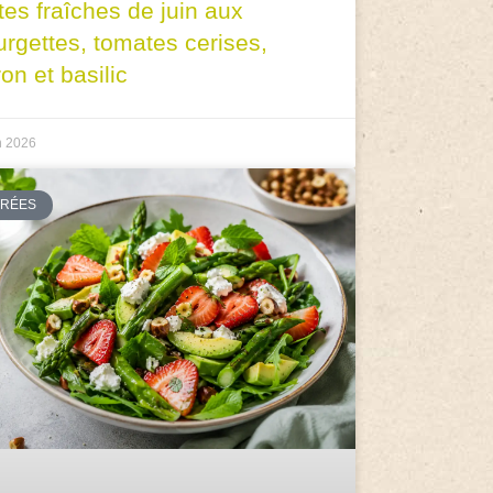
tes fraîches de juin aux
urgettes, tomates cerises,
ron et basilic
n 2026
TRÉES