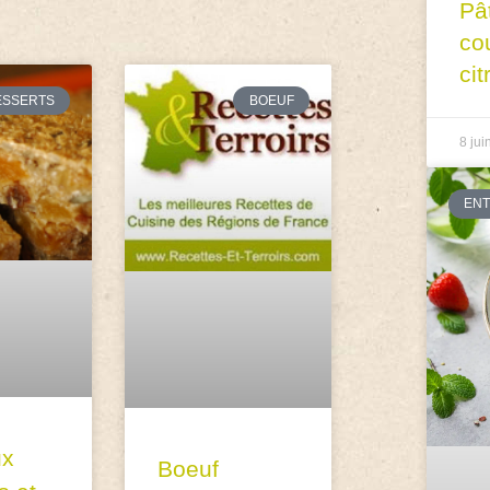
Pâ
co
cit
ESSERTS
BOEUF
8 jui
EN
ux
Boeuf