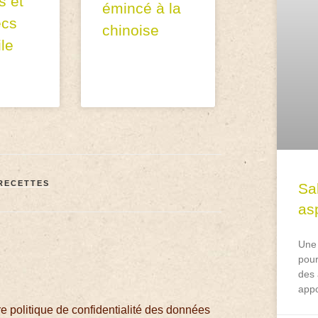
 et
émincé à la
ecs
chinoise
ile
RECETTES
Sa
asp
Une 
pour
des 
appo
 politique de confidentialité des données