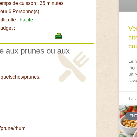
emps de cuisson : 35 minutes
our 6 Personne(s)
fficulté :
Facile
Ve
udget :
ci
cu
ke aux prunes ou aux
Le m
faço
un r
s quetsches/prunes.
l’av
15 ju
EN
e/prune/rhum.