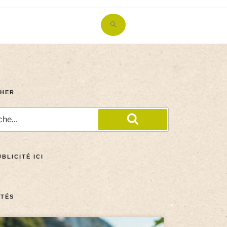
Search
for:
Search Button
HER
BLICITÉ ICI
TÉS