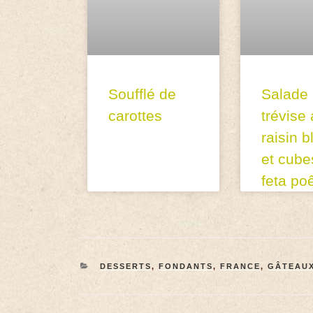
Soufflé de
Salade
carottes
trévise
raisin b
et cube
feta po
DESSERTS
,
FONDANTS
,
FRANCE
,
GÂTEAU