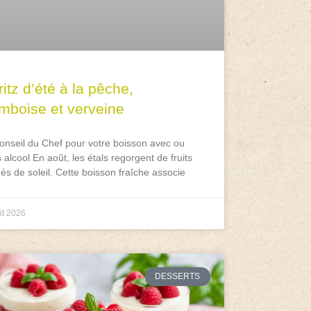
itz d’été à la pêche,
amboise et verveine
onseil du Chef pour votre boisson avec ou
 alcool En août, les étals regorgent de fruits
és de soleil. Cette boisson fraîche associe
ût 2026
DESSERTS