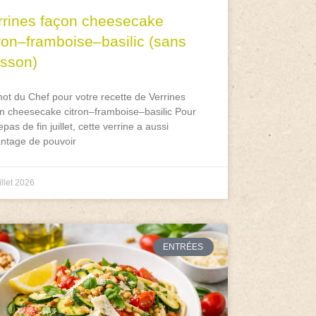
rrines façon cheesecake
tron–framboise–basilic (sans
isson)
ot du Chef pour votre recette de Verrines
n cheesecake citron–framboise–basilic Pour
epas de fin juillet, cette verrine a aussi
antage de pouvoir
illet 2026
ENTRÉES