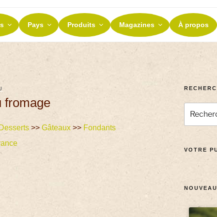
ES ET TERROIRS
s
Pays
Produits
Magazines
À propos
nos terroirs
RECHERC
U
u fromage
Desserts
>>
Gâteaux
>>
Fondants
rance
VOTRE PU
NOUVEAU