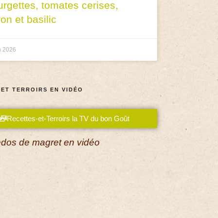
urgettes, tomates cerises,
ron et basilic
n 2026
 ET TERROIRS EN VIDÉO
Recettes-et-Terroirs la TV du bon Goût
dos de magret en vidéo