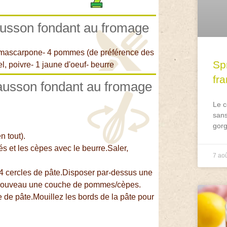
hausson fondant au fromage
ou mascarpone- 4 pommes (de préférence des
Spr
, poivre- 1 jaune d'oeuf- beurre
fr
hausson fondant au fromage
Le c
sans
gorg
n tout).
s et les cèpes avec le beurre.Saler,
7 ao
 4 cercles de pâte.Disposer par-dessus une
 nouveau une couche de pommes/cèpes.
 de pâte.Mouillez les bords de la pâte pour