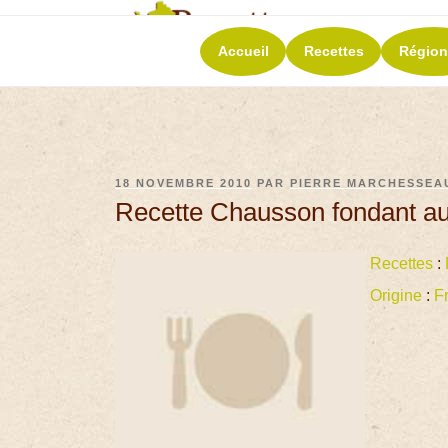
RECETT
Accueil
Recettes
Région
La richesse de 
18 NOVEMBRE 2010
PAR
PIERRE MARCHESSEA
Recette Chausson fondant a
Recettes
:
Origine
:
F