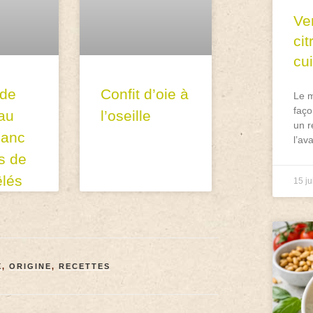
Ve
ci
cu
 de
Confit d’oie à
Le m
faço
 au
l’oseille
un r
lanc
l’av
s de
êlés
15 ju
X
,
ORIGINE
,
RECETTES