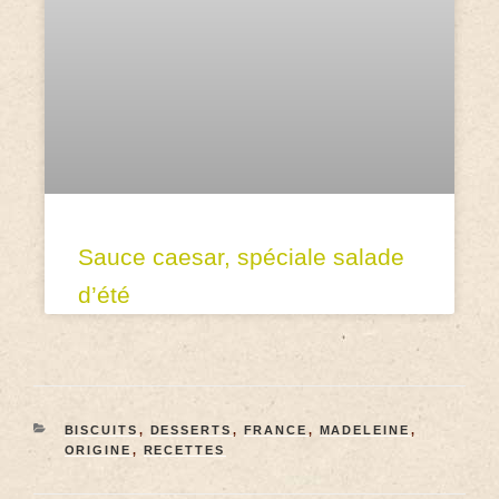
Sauce caesar, spéciale salade
d’été
BISCUITS
,
DESSERTS
,
FRANCE
,
MADELEINE
,
ORIGINE
,
RECETTES