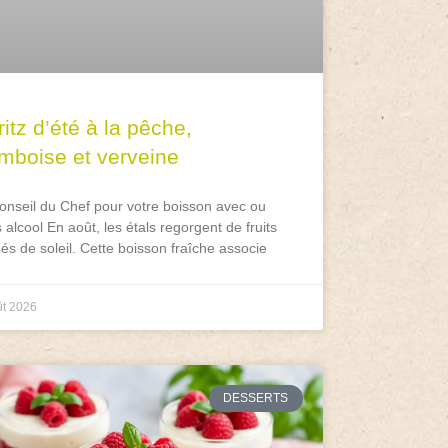
itz d’été à la pêche,
amboise et verveine
onseil du Chef pour votre boisson avec ou
 alcool En août, les étals regorgent de fruits
és de soleil. Cette boisson fraîche associe
ût 2026
DESSERTS