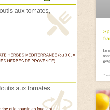
foutis aux tomates,
Spr
fr
Le c
ATE HERBES MÉDITERRANÉE (ou 3 C. A
sans
UES HERBES DE PROVENCE)
gorg
7 ao
foutis aux tomates,
farine et le boursin en fouettant.