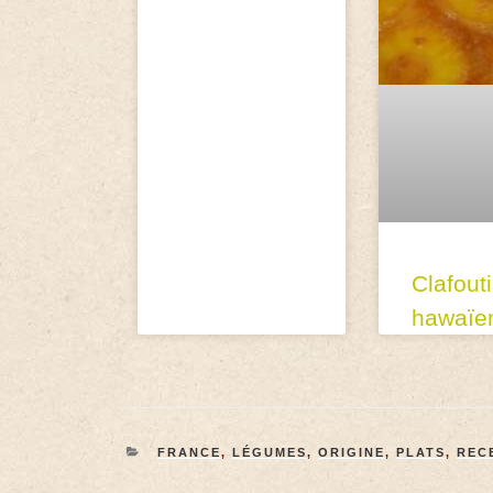
Clafout
hawaïe
FRANCE
,
LÉGUMES
,
ORIGINE
,
PLATS
,
REC