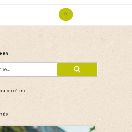
Search
for:
Search Button
HER
BLICITÉ ICI
TÉS