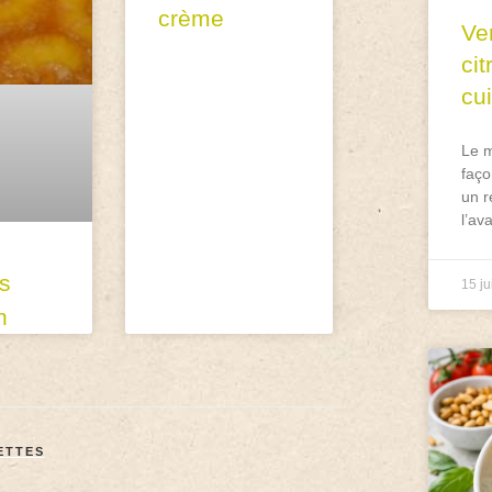
crème
Ve
ci
cu
Le m
faço
un r
l’av
is
15 ju
n
ETTES