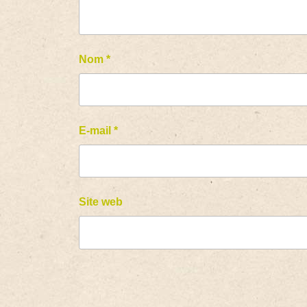
Nom
*
E-mail
*
Site web