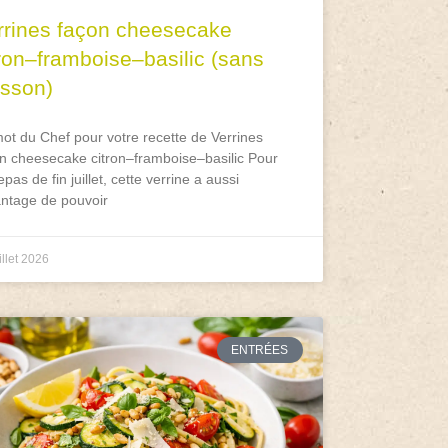
rrines façon cheesecake
tron–framboise–basilic (sans
isson)
ot du Chef pour votre recette de Verrines
n cheesecake citron–framboise–basilic Pour
epas de fin juillet, cette verrine a aussi
antage de pouvoir
illet 2026
ENTRÉES