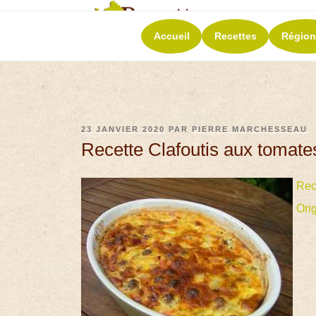
RECETT
Accueil
Recettes
Région
La richesse de 
23 JANVIER 2020
PAR
PIERRE MARCHESSEAU
Recette Clafoutis aux tomates
Rec
Ori