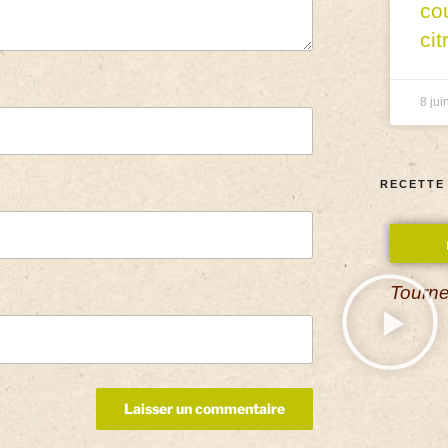
co
cit
8 jui
RECETTE
Tourne