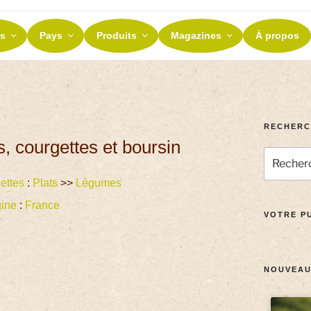
ES ET TERROIRS
s
Pays
Produits
Magazines
À propos
nos terroirs
RECHERC
, courgettes et boursin
ettes
:
Plats
>>
Légumes
gine
:
France
VOTRE PU
NOUVEAU