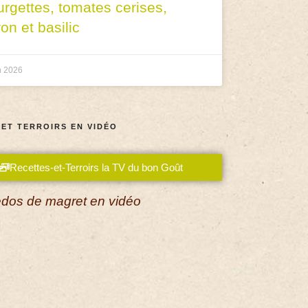
urgettes, tomates cerises,
ron et basilic
n 2026
 ET TERROIRS EN VIDÉO
Recettes-et-Terroirs la TV du bon Goût
dos de magret en vidéo