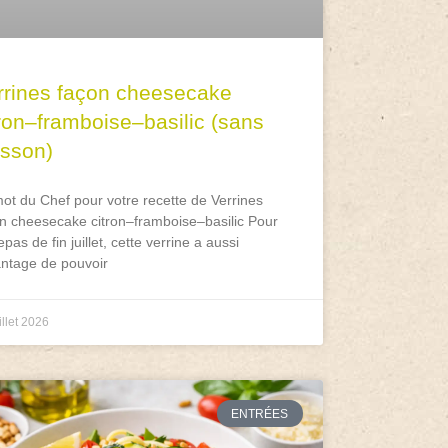
rrines façon cheesecake
tron–framboise–basilic (sans
isson)
ot du Chef pour votre recette de Verrines
n cheesecake citron–framboise–basilic Pour
epas de fin juillet, cette verrine a aussi
antage de pouvoir
illet 2026
ENTRÉES