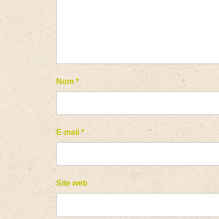
Nom
*
E-mail
*
Site web