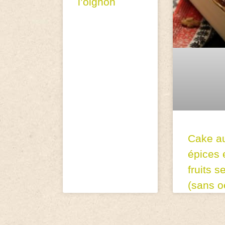
l’oignon
Cake a
épices 
fruits s
(sans o