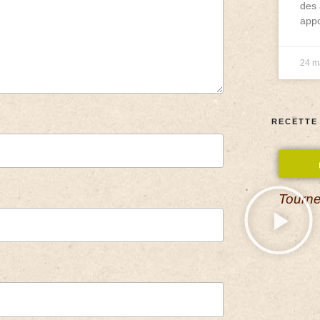
des 
appo
24 m
RECETTE
Tourne