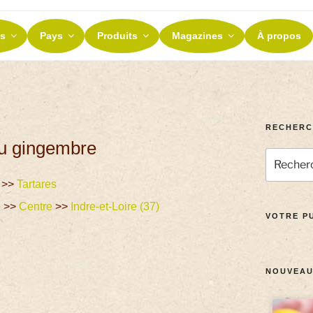
ES ET TERROIRS
s
Pays
Produits
Magazines
À propos
nos terroirs
RECHERC
au gingembre
>>
Tartares
e
>>
Centre
>>
Indre-et-Loire (37)
VOTRE PU
NOUVEAU