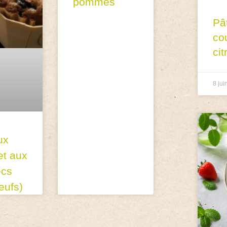
pommes
Pâ
co
cit
8 jui
ux
et aux
ecs
eufs)