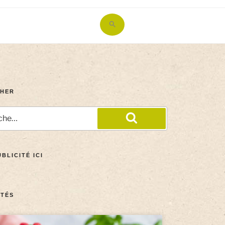
Search
for:
Search Button
HER
BLICITÉ ICI
TÉS