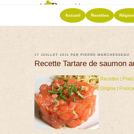
RECETT
Accueil
Recettes
Région
La richesse de 
17 JUILLET 2011
PAR
PIERRE MARCHESSEAU
Recette Tartare de saumon 
Recettes
:
Plats
Origine
:
Franc