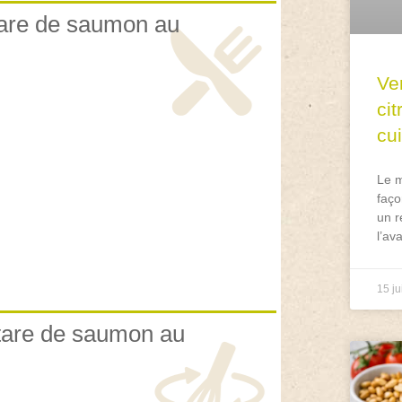
rtare de saumon au
Ve
ci
cu
Le m
faço
un r
l’av
15 ju
rtare de saumon au