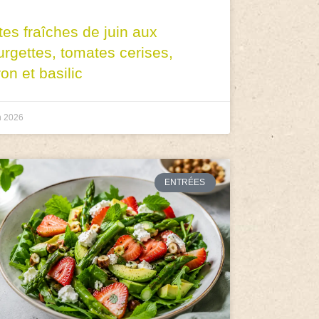
tes fraîches de juin aux
urgettes, tomates cerises,
ron et basilic
n 2026
ENTRÉES