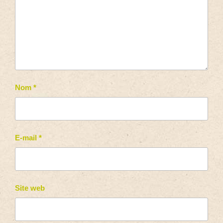
Nom
*
E-mail
*
Site web