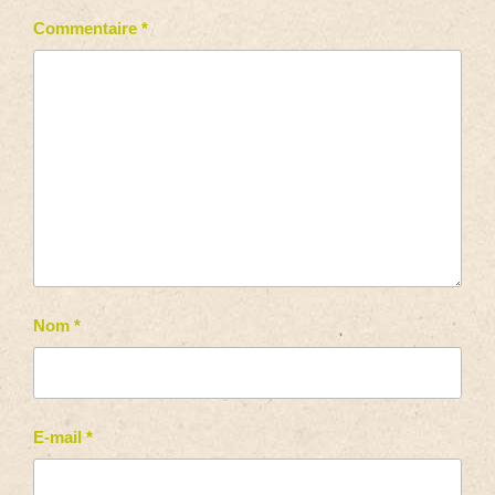
Commentaire
*
Nom
*
E-mail
*