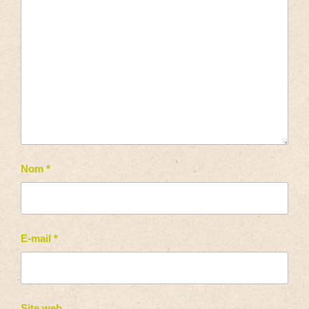
Nom
*
E-mail
*
Site web