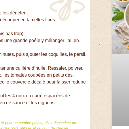
elles dégèlent.
le découper en lamelles fines.
is pas trop).
ans une grande poêle y mélanger l’ail en
utes, puis ajouter les coquilles, le persil,
er une cuillère d’huile. Ressaler, poivrer.
nc, les tomates coupées en petits dés.
c le couvercle décalé pour laisser réduire
ant les 4 noix en carré espacées de
peu de sauce et les oignons.
f et pour un nombre précis, elles dépendent du
 des plats utilisés et du goût de chacun.