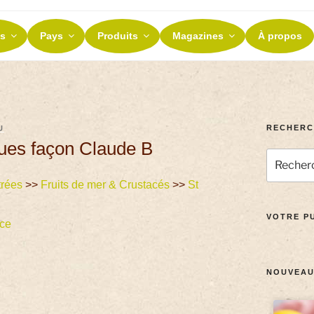
ES ET TERROIRS
s
Pays
Produits
Magazines
À propos
nos terroirs
RECHERC
U
ques façon Claude B
trées
>>
Fruits de mer & Crustacés
>>
St
VOTRE PU
ce
NOUVEAU