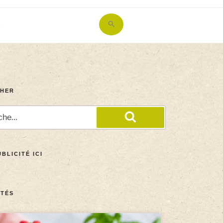
Search
for:
Search Button
HER
BLICITÉ ICI
TÉS