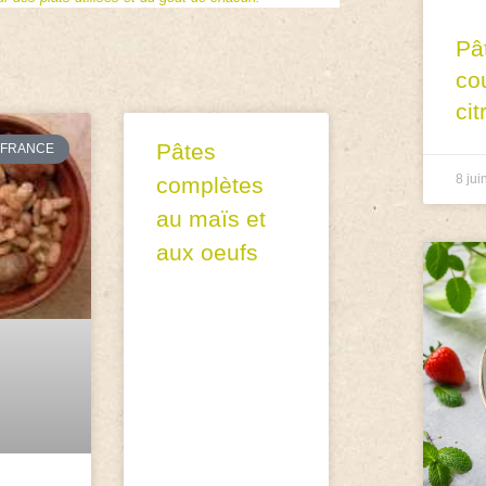
Pâ
co
cit
Pâtes
FRANCE
8 jui
complètes
au maïs et
aux oeufs