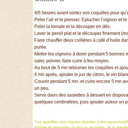
4/5 heures avant sortez vos coquilles pour qu’
Peler l’ail et le presser. Eplucher l’oignon et 
Peler la tomate et la découper en dés.
Laver le persil plat et le découper finement (ma
Faire chauffer deux cuillères à café d’huile d
purée.
Mettre les oignons à dorer pendant 5 bonnes min
saler, poivrer, faire cuire à feu moyen.
Au bout de 5 mn retourner les coquilles et ajout
4 mn après, ajouter le jus de citron, le vin bla
Couvrir pendant 5 mn, et cuire encore 5 mn ave
un peu.
Servir dans des assiettes à dessert en dispos
quelques centimètres, puis ajouter autour un 
*Les quantités sont toujours données à titre approximati
nombre de personnes en plus ou en moins, de la grandeur