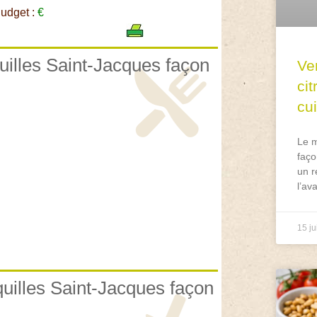
udget :
€
quilles Saint-Jacques façon
Ve
ci
cu
Le m
faço
un r
l’av
15 ju
quilles Saint-Jacques façon