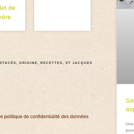
et de
mère
USTACÉS
,
ORIGINE
,
RECETTES
,
ST JACQUES
Sa
asp
 politique de confidentialité des données
Une 
pour