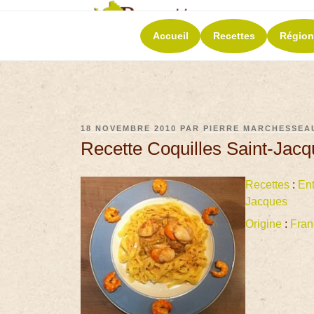
RECETT
Accueil
Recettes
Région
La richesse de 
18 NOVEMBRE 2010
PAR
PIERRE MARCHESSEA
Recette Coquilles Saint-Jac
Recettes
:
En
Jacques
Origine
:
Fran