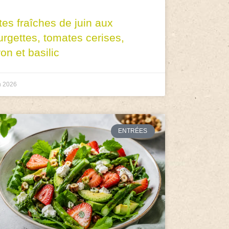
tes fraîches de juin aux
urgettes, tomates cerises,
ron et basilic
n 2026
ENTRÉES