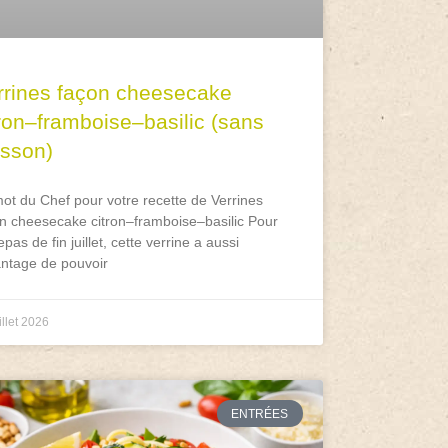
rrines façon cheesecake
tron–framboise–basilic (sans
isson)
ot du Chef pour votre recette de Verrines
n cheesecake citron–framboise–basilic Pour
epas de fin juillet, cette verrine a aussi
antage de pouvoir
illet 2026
ENTRÉES